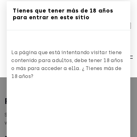
Tienes que tener más de 18 años
ES
CA
EN
para entrar en este sitio
La página que está intentando visitar tiene
contenido para adultos, debe tener 18 años
o más para acceder a ella. ¿ Tienes más de
18 años?
Política de privacidad
Si quieres gestionar las cookies de la
web:
Gestiona aquí tus cookies